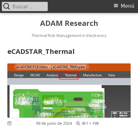
Buscar:
Menú
Menú
principal
Saltar
ADAM Research
al
contenido
Thermal Risk Management in Electronics
eCADSTAR_Thermal
Tamaño
Publicado el
09 de junio de 2024
451 × 198
completo