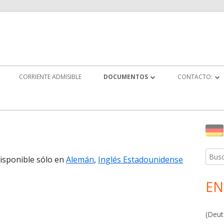
CORRIENTE ADMISIBLE
DOCUMENTOS
CONTACTO:
WHITE PAPERS
LICENCIAS E I
YOUTUBE
ENVIAR PREGU
Ba
LIBROS
DISTRIBUCIÓN
lat
Busca
disponible sólo en
Alemán
,
Inglés Estadounidense
ARCHIVOS
SOCIOS
pri
EN
(Deut