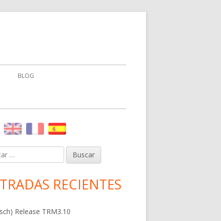
BLOG
NSTALACIÓN DE PRUEBAS
NTA
rra
eral
r:
ncipal
TRADAS RECIENTES
sch) Release TRM3.10