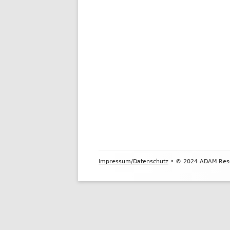
Contenido
Impressum/Datenschutz
• © 2024 ADAM Res
del
Footer