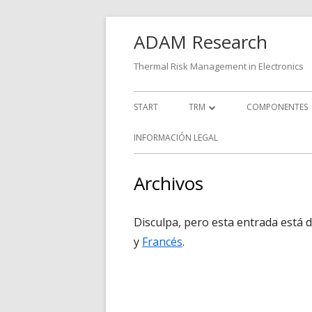
Saltar
ADAM Research
al
contenido
Thermal Risk Management in Electronics
Menú
START
TRM
COMPONENTES
principal
FAQ
INFORMACIÓN LEGAL
EJEMPLOS
Archivos
INTERFACES CAD
Disculpa, pero esta entrada está 
HISTORIA
y
Francés
.
TESTIMONIOS
DESCARGAR
FORMACIÓN