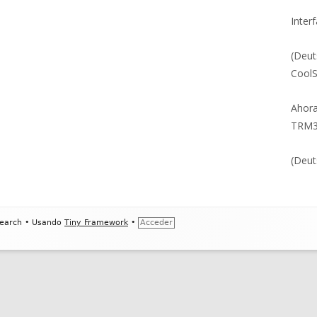
Inter
(Deut
CoolS
Ahora
TRM
(Deut
earch
•
Usando
Tiny Framework
•
Acceder