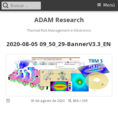
Buscar:
Menú
Menú
principal
Saltar
ADAM Research
al
contenido
Thermal Risk Management in Electronics
2020-08-05 09_50_29-BannerV3.3_EN
Tamaño
Publicado el
05 de agosto de 2020
856 × 339
completo