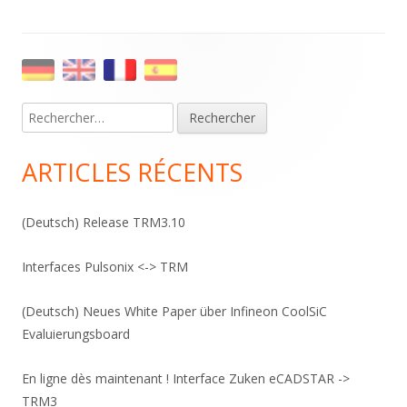
des
articles
Main
Sidebar
Rechercher :
ARTICLES RÉCENTS
(Deutsch) Release TRM3.10
Interfaces Pulsonix <-> TRM
(Deutsch) Neues White Paper über Infineon CoolSiC
Evaluierungsboard
En ligne dès maintenant ! Interface Zuken eCADSTAR ->
TRM3