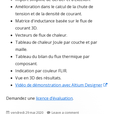
Amélioration dans le calcul de la chute de
tension et de la densité de courant.
Matrice d'inductance basée sur le flux de
courant 3D.
Vecteurs de flux de chaleur.
Tableau de chaleur Joule par couche et par
maille.
Tableau du bilan du flux thermique par
composant.
Indication par couleur FLIR.
Vue en 3D des résultats.
Op
Vidéo de démonstration avec Altium Designer
in
Demandez une
licence d’évaluation
.
a
ne
Published
on TRM3.2: meilleur et 
vendredi 29 mai 2020
Leave a comment
wi