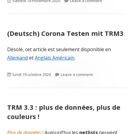
Published
on (Deutsch) TRM 
samedi 14 novembre 2020
Leave a comment
on
(Deutsch) Corona Testen mit TRM3
Désolé, cet article est seulement disponible en
Allemand
et
Anglais Américain
.
Published
on (Deutsch) Corona T
lundi 19 octobre 2020
Leave a comment
on
TRM 3.3 : plus de données, plus de
couleurs !
Plus de données !
Aujourd’hui les
netlists
peuvent