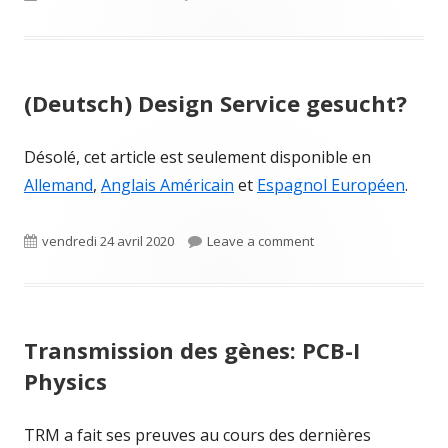
on
(Deutsch) Design Service gesucht?
Désolé, cet article est seulement disponible en
Allemand
,
Anglais Américain
et
Espagnol Européen
.
Published
on (Deutsch) Design S
vendredi 24 avril 2020
Leave a comment
on
Transmission des gènes: PCB-I
Physics
TRM a fait ses preuves au cours des dernières