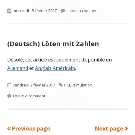
in
a
Published
on Un aperçu pour 
mercredi 15 février 2017
Leave a comment
new
on
window
(Deutsch) Löten mit Zahlen
Désolé, cet article est seulement disponible en
Allemand
et
Anglais Américain
.
Published
Tags
vendredi 3 février 2017
PCB
,
simulation
on
on (Deutsch) Löten mit Zahlen
Leave a comment
Previous page
Next page
Navigation