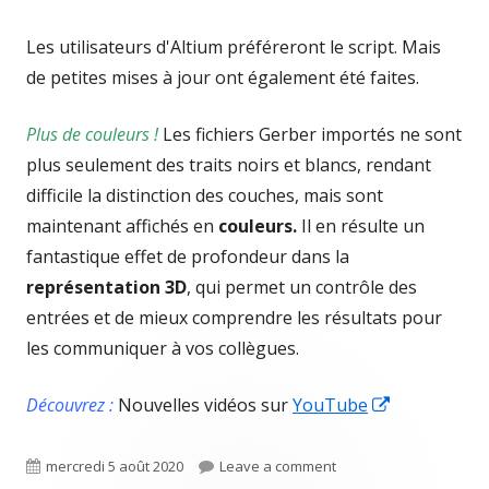
Les utilisateurs d'Altium préféreront le script. Mais
de petites mises à jour ont également été faites.
Plus de couleurs !
Les fichiers Gerber importés ne sont
plus seulement des traits noirs et blancs, rendant
difficile la distinction des couches, mais sont
maintenant affichés en
couleurs.
Il en résulte un
fantastique effet de profondeur dans la
représentation 3D
, qui permet un contrôle des
entrées et de mieux comprendre les résultats pour
les communiquer à vos collègues.
Opens
Découvrez :
Nouvelles vidéos sur
YouTube
in
a
Published
on TRM 3.3 : plus de do
mercredi 5 août 2020
Leave a comment