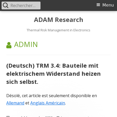
Rechercher :
Primary
Menu
Menu
Skip
ADAM Research
to
content
Thermal Risk Management in Electronics
AUTHOR:
ADMIN
(Deutsch) TRM 3.4: Bauteile mit
elektrischem Widerstand heizen
sich selbst.
Désolé, cet article est seulement disponible en
Allemand
et
Anglais Américain
.