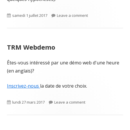
Published
on TRM a-t-il besoin d
samedi 1 juillet 2017
Leave a comment
on
TRM Webdemo
Êtes-vous intéressé par une démo web d'une heure
(en anglais)?
Inscrivez-nous
la date de votre choix.
Published
on TRM Webdemo
lundi 27 mars 2017
Leave a comment
on