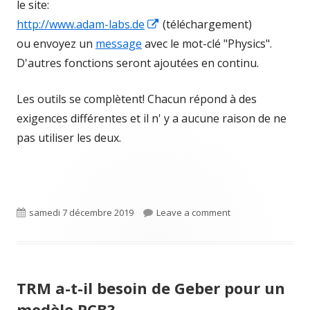
le site:
Opens
http://www.adam-labs.de
(téléchargement)
in
ou envoyez un
message
avec le mot-clé "Physics".
a
D'autres fonctions seront ajoutées en continu.
new
Les outils se complètent! Chacun répond à des
window
exigences différentes et il n' y a aucune raison de ne
pas utiliser les deux.
Published
on Transmission de
samedi 7 décembre 2019
Leave a comment
on
TRM a-t-il besoin de Geber pour un
modèle PCB?