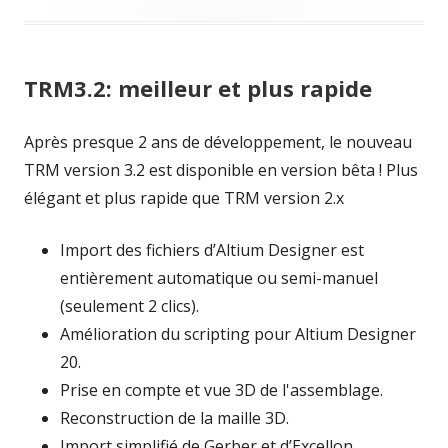
new
on
window
TRM3.2: meilleur et plus rapide
Après presque 2 ans de développement, le nouveau
TRM version 3.2 est disponible en version bêta ! Plus
élégant et plus rapide que TRM version 2.x
Import des fichiers d’Altium Designer est
entièrement automatique ou semi-manuel
(seulement 2 clics).
Amélioration du scripting pour Altium Designer
20.
Prise en compte et vue 3D de l'assemblage.
Reconstruction de la maille 3D.
Import simplifié de Gerber et d’Excellon.