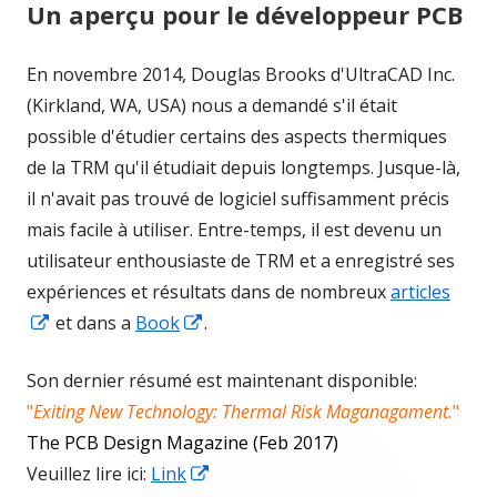
Un aperçu pour le développeur PCB
En novembre 2014, Douglas Brooks d'UltraCAD Inc.
(Kirkland, WA, USA) nous a demandé s'il était
possible d'étudier certains des aspects thermiques
de la TRM qu'il étudiait depuis longtemps. Jusque-là,
il n'avait pas trouvé de logiciel suffisamment précis
mais facile à utiliser. Entre-temps, il est devenu un
utilisateur enthousiaste de TRM et a enregistré ses
expériences et résultats dans de nombreux
articles
Opens
Opens
et dans a
Book
.
in
in
Son dernier résumé est maintenant disponible:
a
a
"
Exiting New Technology: Thermal Risk Maganagament.
"
new
new
The PCB Design Magazine (Feb 2017)
window
window
Opens
Veuillez lire ici:
Link