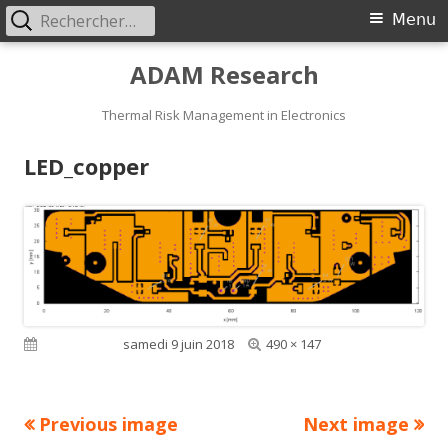
Rechercher :
Primary
Menu
Menu
Skip
ADAM Research
to
content
Thermal Risk Management in Electronics
LED_copper
Full
Published on
samedi 9 juin 2018
490 × 147
size
Previous image
Next image